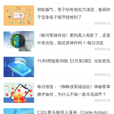
胡歌服气，章子怡夸他实力顶流，被易烊
千玺拿筷子细节惊艳到了
2023-02-11
《银河英雄传说》要拍真人电影了，还是
中美合拍，能还原神作吗？-每日消息
2023-02-11
YURI周报第39期【2月第2期】 当前资讯
2023-02-11
每日报道：《蜘蛛侠英雄远征》神秘客掌
握伊迪丝，为什么不搞一套马克战甲？
2023-02-11
C101赛马娘同人漫画《Come Across》