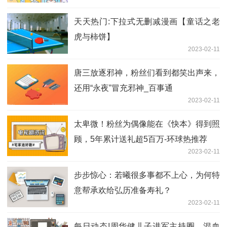
天天热门:下拉式无删减漫画【童话之老
虎与柿饼】
2023-02-11
唐三放逐邪神，粉丝们看到都笑出声来，
还用“永夜”冒充邪神_百事通
2023-02-11
太卑微！粉丝为偶像能在《快本》得到照
顾，5年累计送礼超5百万-环球热推荐
2023-02-11
步步惊心：若曦很多事都不上心，为何特
意帮承欢给弘历准备寿礼？
2023-02-11
每日动态!周华健儿子进军主持圈，混血