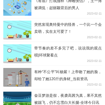
《有翡》打戏撞样《神雕侠侣》，王一博
被调侃：赵丽颖背后的男人
2023-02-11
突然发现奥特曼中的怪兽，一个比一个会
卖萌，实在太可爱了！
2023-02-11
带节奏的差不多完了吧，说说我的观点
呗|环球聚看点
2023-02-11
有种“不公平”叫杨紫！上帝吻了她的脸，
却给了她120斤的身材_当前资讯
2023-02-11
奋豆梦游是假，夜袭高茜为真，果不其然
被踹飞，仍不忘雪白大长腿-全球今日讯