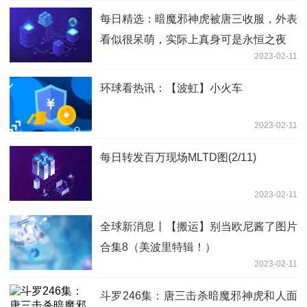
每日精选：暗魔邪神虎被唐三收服，外表
看似很呆萌，实际上真身可是永恒之夜
2023-02-11
环球看热讯：【波虹】小火车
2023-02-11
每日转发百万现场MLTD图(2/11)
2023-02-11
全球新消息丨【搬运】别当欧尼酱了图片
合集8（美波里特辑！）
2023-02-11
斗罗246集：唐三击杀暗魔邪神虎和人面