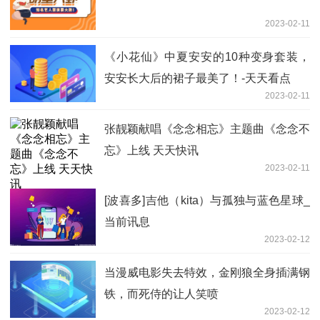
2023-02-11
《小花仙》中夏安安的10种变身套装，
安安长大后的裙子最美了！-天天看点
2023-02-11
张靓颖献唱《念念相忘》主题曲《念念不
忘》上线 天天快讯
2023-02-11
[波喜多]吉他（kita）与孤独与蓝色星球_
当前讯息
2023-02-12
当漫威电影失去特效，金刚狼全身插满钢
铁，而死侍的让人笑喷
2023-02-12