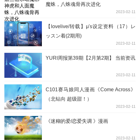
魔蛛，八蛛魂骨再次进化
2023-02-11
【lovelive/转载】μ's设定资料（17）レ
ッスン着(2期用)
2023-02-11
YURI周报第39期【2月第2期】 当前资讯
2023-02-11
C101赛马娘同人漫画《Come Across》
（北钻向 超级甜！）
2023-02-11
《迷糊的爱/恋爱失调 》漫画
2023-02-11