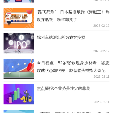
2023-02-12
“路飞死刑”！日本某报纸蹭《海贼王》热
度并诋毁，粉丝却笑了
2023-02-12
锦州车站派出所为旅客挽损
2023-02-12
今日视点：52岁张敏现身少林寺，姿态
虔诚状态却很差，戴骷髅头戒指太奇葩
2023-02-11
焦点播报:企业势是注定的悲剧
2023-02-11