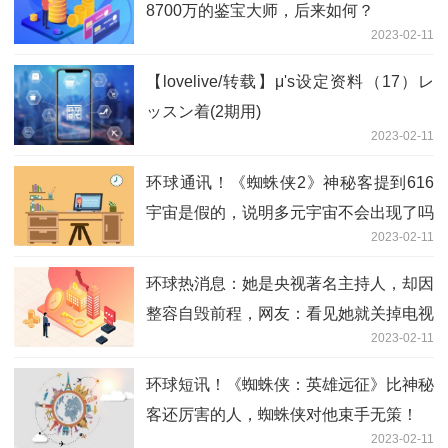
8700万的鉴宝大师，后来如何？
2023-02-11
【lovelive/转载】μ's设定资料（17）レ
ッスン着(2期用)
2023-02-11
环球通讯！《蜘蛛侠2》神秘客提到616
宇宙是假的，说明多元宇宙不会出现了吗
2023-02-11
环球热消息：她是央视著名主持人，却因
整容自毁前程，网友：看见她就关掉电视
2023-02-11
环球短讯！《蜘蛛侠：英雄远征》比神秘
客还厉害的人，蜘蛛侠对他束手无策！
2023-02-11