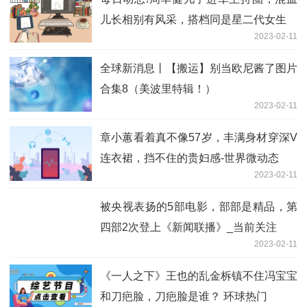
儿长相别有风采，搭档同是星二代女生
2023-02-11
全球新消息丨【搬运】别当欧尼酱了图片
合集8（美波里特辑！）
2023-02-11
章小蕙看着真不像57岁，丰满身材穿深V
连衣裙，挡不住的贵妇感-世界微动态
2023-02-11
被央视表扬的5部电影，部部是精品，第
四部2次登上《新闻联播》_当前关注
2023-02-11
《一人之下》王也的乱金柝镇不住冯宝宝
和刀疤脸，刀疤脸是谁？ 环球热门