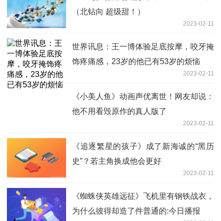
（北钻向 超级甜！）
2023-02-11
世界讯息：王一博体验足底按摩，咬牙掩
饰疼痛感，23岁的他已有53岁的烦恼
2023-02-11
《小美人鱼》动画声优离世！网友却说：
他不用看毁原作的真人版了
2023-02-11
《追逐繁星的孩子》成了新海诚的“黑历
史”？若主角换成他会更好
2023-02-11
《蜘蛛侠英雄远征》飞机里有钢铁战衣，
为什么彼得却造了件普通的:今日播报