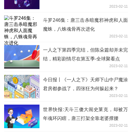
2023-02-11
斗罗246集：唐三击杀暗魔邪神虎和人面
魔蛛，八蛛魂骨再次进化
2023-02-11
一人之下第四季完结，但陈朵篇却并未完
结，精彩剧情尽在第五季-全球聚看点
2023-02-11
今日报丨《一人之下》天师下山中尸魔涂
君房都参战了，四张狂为何躲起来？
2023-02-11
世界快报:天斗三傻大闹史莱克，却被万
年魂环闪瞎，唐三打架全靠老婆撑腰
2023-02-11