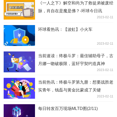
《一人之下》解空和尚为了救徒弟被废经
脉，肖自在是魔是佛？-环球今日讯
2023-02-11
环球看热讯：【波虹】小火车
2023-02-11
当前速读：终极斗罗：最佳辅助母子，古
月娜一吻破极限，蓝轩宇契约造真神
2023-02-11
当前热讯：终极斗罗第九册：想要战胜老
实青年，钱磊与黄金比蒙成了关键
2023-02-11
每日转发百万现场MLTD图(2/11)