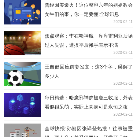
曾经因美爆火！这位整容六年的姐姐教会
女生们的事，你一定要懂:全球讯息
2023-02-11
焦点观察：李在赣神魔！库库雷利亚后场
过人失误，遭扳平后摊手表示不满
2023-02-11
王自健回应前妻发文：这3个字，误解了
多少人
2023-02-11
每日精选：暗魔邪神虎被唐三收服，外表
看似很呆萌，实际上真身可是永恒之夜
2023-02-11
全球快报:孙俪因张译登热搜！往事被重