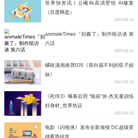
世界快资讯丨云曦4k高清壁纸 AI修复
（百度网盘）
2023-02-11
animateTimes『别酱了』制作组访谈 第
六话
2023-02-11
橘味漫画推荐035《双向届不到的双子姐
妹》
2023-02-11
《死侍3》曝幕后照 “狼叔”休·杰克曼训练
好身材_世界热议
2023-02-11
电影《闪电侠》发布全新海报 DC超级英
雄蓄势待发