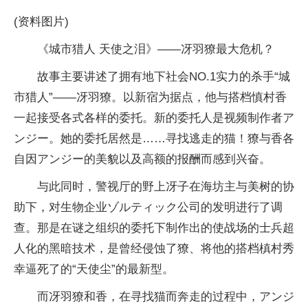
(资料图片)
《城市猎人 天使之泪》——冴羽獠最大危机？
故事主要讲述了拥有地下社会NO.1实力的杀手“城
市猎人”——冴羽獠。以新宿为据点，他与搭档慎村香
一起接受各式各样的委托。新的委托人是视频制作者ア
ンジー。她的委托居然是……寻找逃走的猫！獠与香各
自因アンジー的美貌以及高额的报酬而感到兴奋。
与此同时，警视厅的野上冴子在海坊主与美树的协
助下，对生物企业ゾルティック公司的发明进行了调
查。那是在谜之组织的委托下制作出的使战场的士兵超
人化的黑暗技术，是曾经侵蚀了獠、将他的搭档槙村秀
幸逼死了的“天使尘”的最新型。
而冴羽獠和香，在寻找猫而奔走的过程中，アンジ