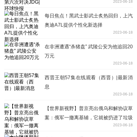
2023-06-18
每日焦点！黑武士影武士炙热回归，上汽
奥迪A7L提供个性化新选择
2023-06-18
在非洲遭遇“杀猪盘” 武陵公安为他追回20
万元
2023-06-18
西晋王朝57集在线观看（西晋）|最新消
息
2023-06-18
【世界新视野】普京亮出俄乌和解协议草
案：俄军一撤离基辅，它就被扔进了垃圾
2023-06-18
堆