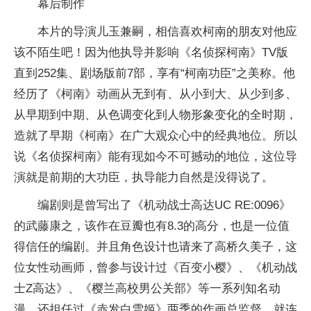
幕后制作
本片的导演儿玉兼嗣，相信喜欢柯南的朋友对他应
该不陌生吧！因为他执导并影响《名侦探柯南》TV版
直到252集、剧场版前7部，享有“柯南功臣”之美称。他
经历了《柯南》动画从无到有、从小到大、从少到多、
从早期到中期、从色调变化到人物形象变化的全时期，
造就了早期《柯南》在广大观众心中的经典地位。所以
说《名侦探柯南》能有现如今不可撼动的地位，这位导
演就是前期的大功臣，执导能力自然是没得说了。
编剧则是曾写出了《机动战士高达UC RE:0096》
的武藤康之，该作在豆瓣也有8.3的高分，也是一位值
得信任的编剧。并且角色设计也请来了高桥久美子，这
位女性动画师，曾参与设计过《百变小樱》、《机动战
士Z高达》、《樱兰高校男公关部》等一系列知名动
漫，还担任过《赤发白雪姬》两季的作画总监督，就连