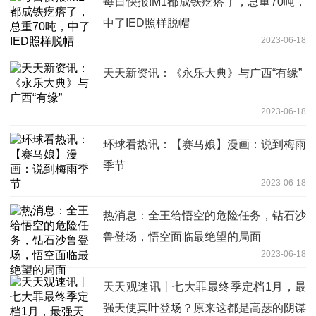
每日快报!M1都成铁疙瘩了，总重70吨，
中了IED照样脱帽
2023-06-18
天天新资讯：《永乐大典》与广西“有缘”
2023-06-18
环球看热讯：【赛马娘】漫画：说到梅雨
季节
2023-06-18
热消息：全王给悟空的危险任务，钻石沙
鲁登场，悟空面临最绝望的局面
2023-06-18
天天观速讯丨七大罪最终季定档1月，最
强天使真叶登场？原来这都是高瑟的阴谋