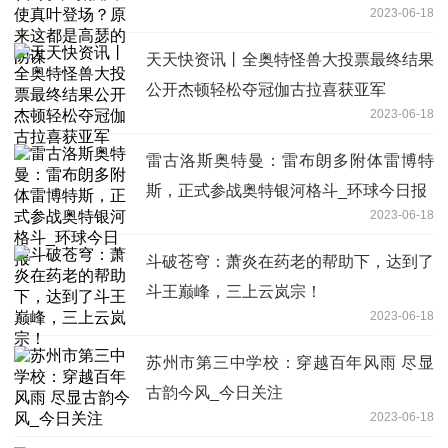
2023-06-18
天天快资讯丨全奥特怪兽大投票最终结果
公开杰顿轻松夺冠伽古拉喜获亚军
2023-06-18
雷古洛斯奥特曼：雷布朗多附体雷博特
斯，正式参战奥特银河格斗_环球今日报
2023-06-18
斗破苍穹：萧炎在药老的帮助下，达到了
斗王巅峰，三上云岚宗！
2023-06-18
苏州市第三中学校：穿越百年风雨 尽显
古韵今风_今日关注
2023-06-18