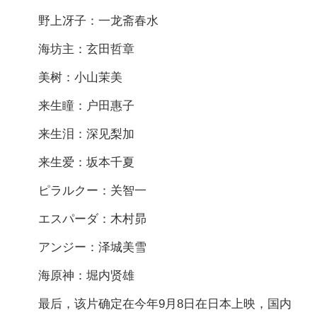
野上冴子：一龙斋春水
海坊主：玄田哲章
美树：小山茉美
来生瞳：户田惠子
来生泪：深见梨加
来生爱：坂本千夏
ピラルクー：关智一
エスパーダ：木村昴
アンジー：泽城美雪
海原神：堀内贤雄
最后，该片确定在今年9月8日在日本上映，国内