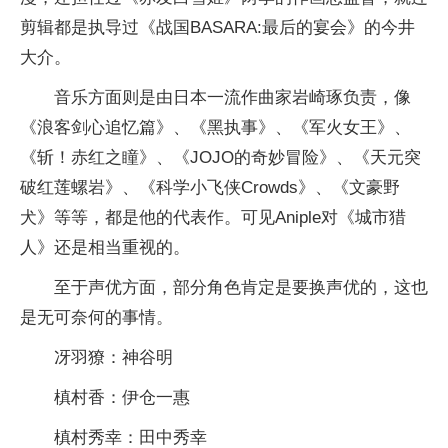
剪辑都是执导过《战国BASARA:最后的宴会》的今井
大介。
音乐方面则是由日本一流作曲家岩崎琢负责，像
《浪客剑心追忆篇》、《黑执事》、《军火女王》、
《斩！赤红之瞳》、《JOJO的奇妙冒险》、《天元突
破红莲螺岩》、《科学小飞侠Crowds》、《文豪野
犬》等等，都是他的代表作。可见Aniple对《城市猎
人》还是相当重视的。
至于声优方面，部分角色肯定是要换声优的，这也
是无可奈何的事情。
冴羽獠：神谷明
槙村香：伊仓一惠
槙村秀幸：田中秀幸