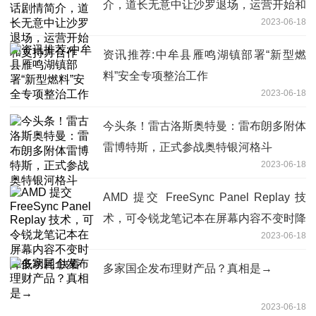
介，道长无意中让沙罗退场，运营开始和
2023-06-18
支持方合作
资讯推荐:中牟县雁鸣湖镇部署“新型燃
料”安全专项整治工作
2023-06-18
今头条！雷古洛斯奥特曼：雷布朗多附体
雷博特斯，正式参战奥特银河格斗
2023-06-18
AMD 提交 FreeSync Panel Replay 技
术，可令锐龙笔记本在屏幕内容不变时降
2023-06-18
低功耗 快看
多家国企发布理财产品？真相是→
2023-06-18