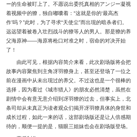
ー的生命被盯上了。不愿说出委托真相的アンジー凝视
着视频中的獠，独自嘟囔着：“这就是你的‘最高杰
作’吗？”此时，为了寻求“天使尘”而出现的暗杀者们。
远远望着被卷入壮烈战斗的獠等人的男人。那是獠的养
父海原神——海原将枪口对准之时，宿命的对决开始
了！
由此可见，根据内容简介来看，此次剧场版将会把
故事内容聚焦到主角冴羽獠身上，甚至还登场了一位之
前在漫画中从未出现过的养父。不过这也是一个很棒的
选择，因为看过《城市猎人》的朋友必然清楚，虽然在
剧情中会有意无意介绍到冴羽獠的过去，但事实上，北
条司却从未真正为读者观众们揭开冴羽獠具体的身世和
成长过程，如此一来的话，这部剧场版还是让人倍感期
待的，顺便一提的是，猫眼三姐妹也会在剧场版登场。