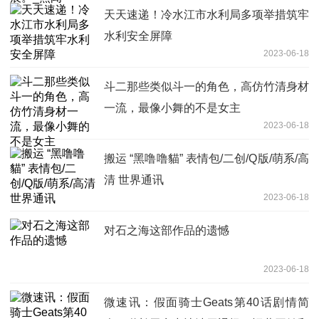
天天速递！冷水江市水利局多项举措筑牢
水利安全屏障
2023-06-18
斗二那些类似斗一的角色，高仿竹清身材
一流，最像小舞的不是女主
2023-06-18
搬运 “黑噜噜貓” 表情包/二创/Q版/萌系/高
清 世界通讯
2023-06-18
对石之海这部作品的遗憾
2023-06-18
微速讯：假面骑士Geats第40话剧情简