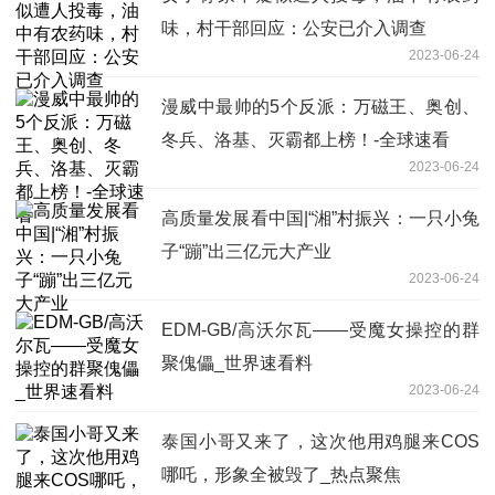
味，村干部回应：公安已介入调查
2023-06-24
漫威中最帅的5个反派：万磁王、奥创、
冬兵、洛基、灭霸都上榜！-全球速看
2023-06-24
高质量发展看中国|“湘”村振兴：一只小兔
子“蹦”出三亿元大产业
2023-06-24
EDM-GB/高沃尔瓦——受魔女操控的群
聚傀儡_世界速看料
2023-06-24
泰国小哥又来了，这次他用鸡腿来COS
哪吒，形象全被毁了_热点聚焦