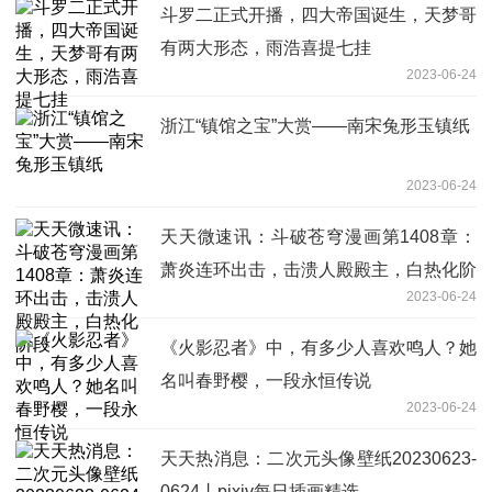
斗罗二正式开播，四大帝国诞生，天梦哥
有两大形态，雨浩喜提七挂
2023-06-24
浙江“镇馆之宝”大赏——南宋兔形玉镇纸
2023-06-24
天天微速讯：斗破苍穹漫画第1408章：
萧炎连环出击，击溃人殿殿主，白热化阶
2023-06-24
段
《火影忍者》中，有多少人喜欢鸣人？她
名叫春野樱，一段永恒传说
2023-06-24
天天热消息：二次元头像壁纸20230623-
0624丨pixiv每日插画精选