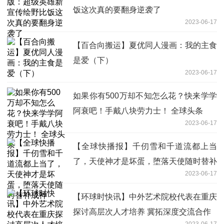
饭这次真的要翻身逆袭了
2023-06-17
【百合向搬运】夏优同人漫画：我的主食
是爱（下）
2023-06-17
如果你有500万却不知怎么花？快来学学
阿衰吧！手戴八块劳力士！ 全球头条
2023-06-17
【全球快播报】千仞雪和千道流都上当
了，天使神才是坏蛋，堕落天使随时替补
2023-06-17
成神
【环球时快讯】中外艺术院校代表在重庆
探讨高层次人才培养 冀拓深度交流合作
2023-06-17