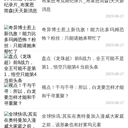
布莱恩考克斯纪录片_布莱恩简森|天天新
消息
2023-06-17
奇异博士惹上新仇敌！能力比多玛姆恐
怖？粉丝：只能请她来帮忙了
2023-06-17
盘点《龙珠超》前8战力，全王可能不是
第1，悟空只能第4 当前头条
2023-06-17
视点！千与千寻：所以，白龙要怎样才能
和千寻重聚？
2023-06-17
全球快讯:其实在奥特曼加入漫威大家庭
之前，该形象也有好莱坞元素