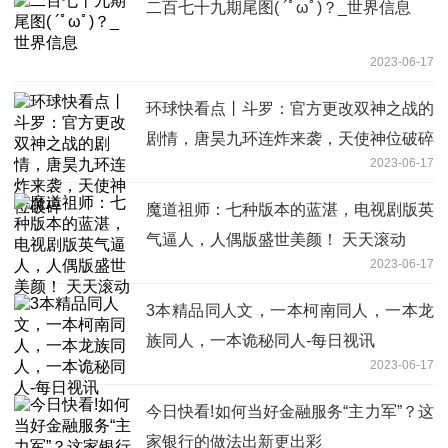
二百七十九期尾图( ´ﾟωﾟ)？_世界信息
2023-06-17
环球快看点丨斗罗：官方更改双神之战的
剧情，唐昊九环连炸来袭，天使神位破碎
2023-06-17
魔道祖师：七种版本的蓝湛，电视剧版英
气逼人，人偶版盛世美颜！ 天天滚动
2023-06-17
3本精品同人文，一本柯南同人，一本龙
族同人，一本诡秘同人-每日视讯
2023-06-17
今日快看!如何当好金融服务“主力军”？这
家银行的做法出新更出彩