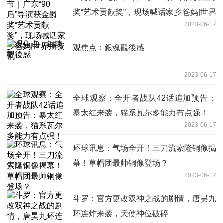
奖“艺术贡献奖”，现场喊话家乡爸妈|世界
2023-06-17
播资讯
观焦点：銀魂觀後感
2023-06-17
全球观察：全开者战队42话追加预告：
暴太红来袭，猫系瓦尔多能力有点强！
2023-06-17
环球讯息：气场全开！三刀流索隆铜像揭
幕！草帽团最帅铜像登场？
2023-06-17
斗罗：官方更改双神之战的剧情，唐昊九
环连炸来袭，天使神位破碎