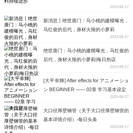
2023-06-17
新消息丨绝世唐门：马小桃的建模曝光，
马红俊的后代，身材火辣的小萝莉
2023-06-17
绝世唐门：马小桃的建模曝光，马红俊的
后代，身材火辣的小萝莉|每日热议
2023-06-17
[大平幸輝] After effects for アニメーショ
ン BEGINNER —— 02章 学习基本设定
2023-06-17
大口径厚壁钢管（关于大口径厚壁钢管的
基本详情介绍）-每日头条
2023-06-17