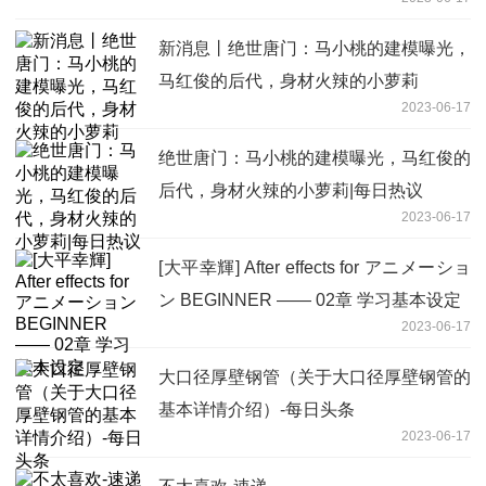
新消息丨绝世唐门：马小桃的建模曝光，
马红俊的后代，身材火辣的小萝莉
2023-06-17
绝世唐门：马小桃的建模曝光，马红俊的
后代，身材火辣的小萝莉|每日热议
2023-06-17
[大平幸輝] After effects for アニメーショ
ン BEGINNER —— 02章 学习基本设定
2023-06-17
大口径厚壁钢管（关于大口径厚壁钢管的
基本详情介绍）-每日头条
2023-06-17