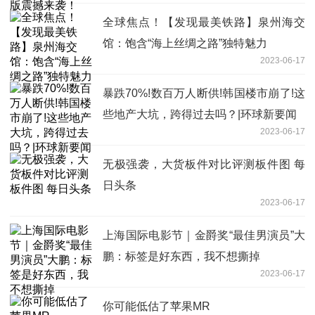
全球焦点！【发现最美铁路】泉州海交
馆：饱含“海上丝绸之路”独特魅力
2023-06-17
暴跌70%!数百万人断供!韩国楼市崩了!这
些地产大坑，跨得过去吗？|环球新要闻
2023-06-17
无极强袭，大货板件对比评测板件图 每
日头条
2023-06-17
上海国际电影节｜金爵奖“最佳男演员”大
鹏：标签是好东西，我不想撕掉
2023-06-17
你可能低估了苹果MR