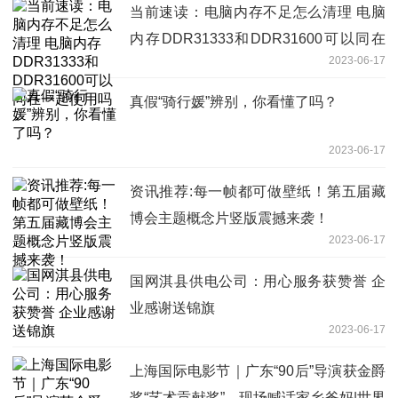
当前速读：电脑内存不足怎么清理 电脑
内存DDR31333和DDR31600可以同在
2023-06-17
一起使用吗
真假“骑行媛”辨别，你看懂了吗？
2023-06-17
资讯推荐:每一帧都可做壁纸！第五届藏
博会主题概念片竖版震撼来袭！
2023-06-17
国网淇县供电公司：用心服务获赞誉 企
业感谢送锦旗
2023-06-17
上海国际电影节｜广东“90后”导演获金爵
奖“艺术贡献奖”，现场喊话家乡爸妈|世界