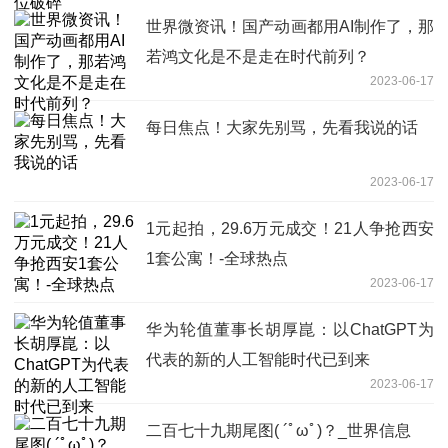
世界微资讯！国产动画都用AI制作了，那
若鸿文化是不是走在时代前列？
2023-06-17
每日焦点！大家先别骂，先看我说的话
2023-06-17
1元起拍，29.6万元成交！21人争抢西安
1套公寓！-全球热点
2023-06-17
华为轮值董事长胡厚崑：以ChatGPT为
代表的新的人工智能时代已到来
2023-06-17
二百七十九期尾图( ´ﾟωﾟ)？_世界信息